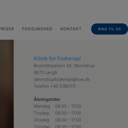
PRISER
FODSUNDHED
KONTAKT
RING TIL OS
Klinik for Fodterapi
Blomsterparken 34, Stevnstrup
8870 Langå
stevnstrupfodterapi@live.dk
Telefon
+45 51861111
Åbningstider
Mandag
08:00 – 17:00
Tirsdag
08:00 – 17:00
Onsdag
08:00 – 17:00
Torsdag
08:00 – 17:00