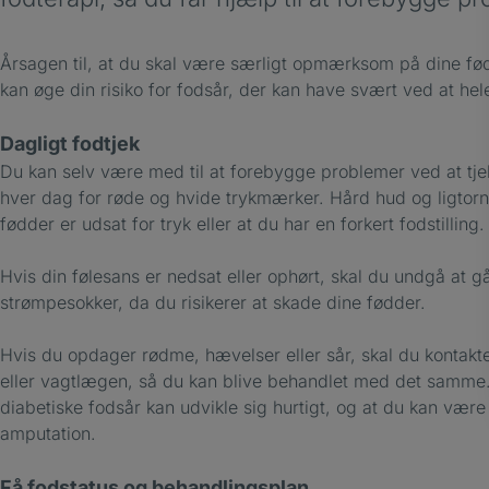
Årsagen til, at du skal være særligt opmærksom på dine fød
kan øge din risiko for fodsår, der kan have svært ved at hel
Dagligt fodtjek
Du kan selv være med til at forebygge problemer ved at tje
hver dag for røde og hvide trykmærker. Hård hud og ligtorn
fødder er udsat for tryk eller at du har en forkert fodstilling.
Hvis din følesans er nedsat eller ophørt, skal du undgå at g
strømpesokker, da du risikerer at skade dine fødder.
Hvis du opdager rødme, hævelser eller sår, skal du kontakte
eller vagtlægen, så du kan blive behandlet med det samme.
diabetiske fodsår kan udvikle sig hurtigt, og at du kan være i
amputation.
Få fodstatus og behandlingsplan