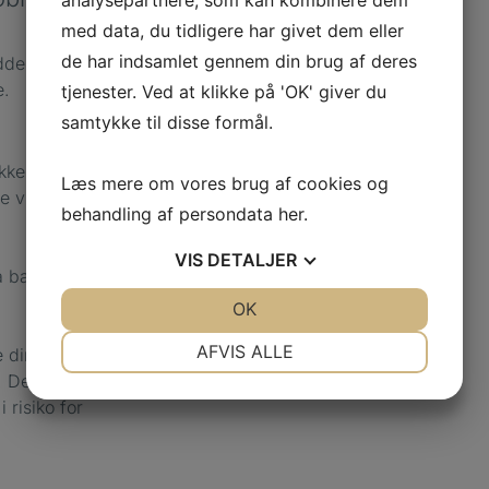
med data, du tidligere har givet dem eller
de har indsamlet gennem din brug af deres
der er, at diabetes
e.
tjenester. Ved at klikke på 'OK' giver du
samtykke til disse formål.
kke dine fødder
Læs mere om vores brug af cookies og
e vidner om, at dine
behandling af persondata
her
.
VIS
DETALJER
å barfodet eller på
JA
NEJ
OK
JA
NEJ
NØDVENDIGE
PRÆFERENCER
AFVIS ALLE
 din læge, klinikken
 Det skyldes, at
JA
NEJ
JA
NEJ
 risiko for
MARKETING
STATISTIK