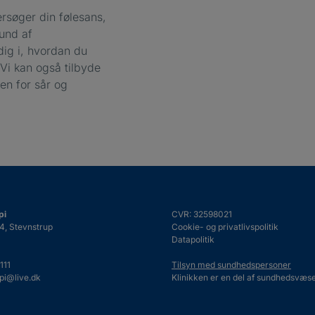
ersøger din følesans,
rund af
dig i, hvordan du
Vi kan også tilbyde
en for sår og
pi
CVR: 32598021
4, Stevnstrup
Cookie- og privatlivspolitik
Datapolitik
111
Tilsyn med sundhedspersoner
pi@live.dk
Klinikken er en del af sundhedsvæse