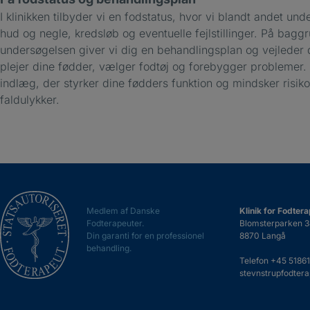
I klinikken tilbyder vi en fodstatus, hvor vi blandt andet und
hud og negle, kredsløb og eventuelle fejlstillinger. På bagg
undersøgelsen giver vi dig en behandlingsplan og vejleder 
plejer dine fødder, vælger fodtøj og forebygger problemer. 
indlæg, der styrker dine fødders funktion og mindsker risiko
faldulykker.
Medlem af Danske
Klinik for Fodtera
Fodterapeuter.
Blomsterparken 3
Din garanti for en professionel
8870 Langå
behandling.
Telefon
+45 51861
stevnstrupfodtera